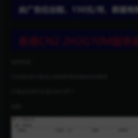
使用说明：
打QQ好友打电话之前用管理员身份启动程序
打电话后就可以显示对方IP了
如图：