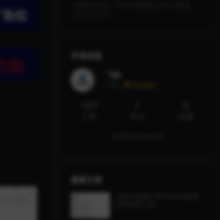
下载遇到问题？可联系客服或反馈 QQ客服：
2790751635
作者信息
飞妹
等级
永久会员
127
1
0
文章
评论
收藏
查看作者其他文章
最新文章
【站长亲测】Windows使用
记录查看工具