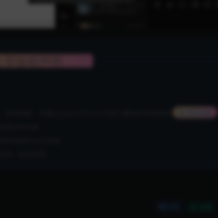
文章版权声明
联系站长
如有侵权，请通过QQ2790751635进行删除处理或直接
对其真实性负责。
访客发现请向站长举报
们会第一时间更新。
分享
收藏