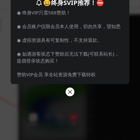
😀终身SVIP推荐！⛔
◉ 终身VIP只需588赞助！
◉ 会员账户仅限会员本人使用，切勿共享，望知悉
◉ 虚拟资源具有可复制性，不支持退款。
◉ 如遇游客状态下赞助后无法下载(可联系站长)，
提倡登录状态购买！
赞助VIP会员 享全站资源免费下载特权