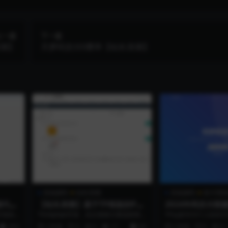
上一篇
下一篇
亲测】
天梦码支付0费率【站长亲测】
其他源码
站长亲测
其他源码
发卡系统
源代
【站长亲测】基于TP框架的PH
2024年码支付搭
P版本AI网址导航源码V6.0+搭
支付程序+搭建教
开发的
Thinkphp6开发，此次更新主要是跟更新
YPay是专为个人站长
建教程
测】
程 第一
前台内容，可根据分类自行添加布局
统，拥有卓越的性能和
29.9
2 年前
0
0
17
9.9
2 年前
0
0