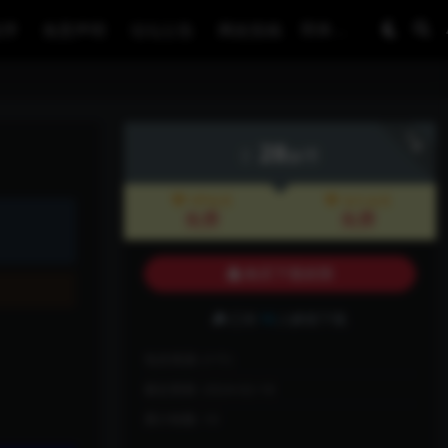
程序
免责声明
论坛公告
网友投稿
下载
28
妹币
VIP会员
永久会员
免费
免费
购买下载权限
已有
10
人解锁下载
包含资源:
(1个)
最近更新:
2024-02-18
累计销量:
10