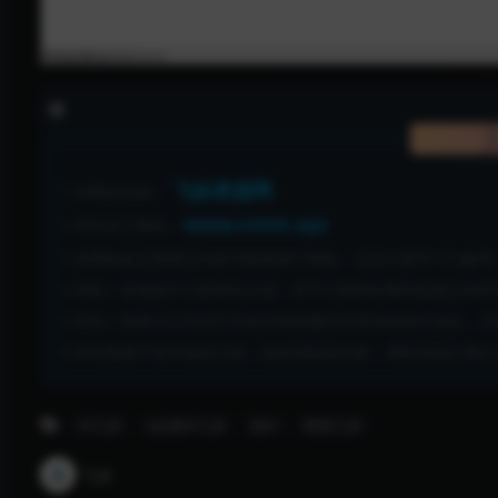
飞妹资源网
1 本网站名称：
www.cntm.xyz
2 本站永久网址：
3 本网站的文章部分内容可能来源于网络，仅供大家学习与参考，
4 本站一切资源不代表本站立场，并不代表本站赞同其观点和
5 本站一律禁止以任何方式发布或转载任何违法的相关信息，
6 本站资源大多存储在云盘，如发现链接失效，请联系我们我
IP工具
QQ查IP工具
查IP
黑客工具
飞妹