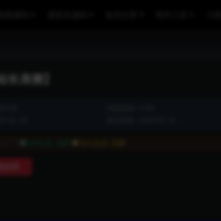
游戏源码
易语言源码
技术分享
软件工具
小
【站长亲测】
术分享
浏览热度: (153)
4-02-18
最近更新: 2024-02-18
28妹币
VIP会员:
免费
永久会员:
免费
载权限