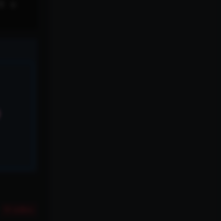
点赞(
0
)