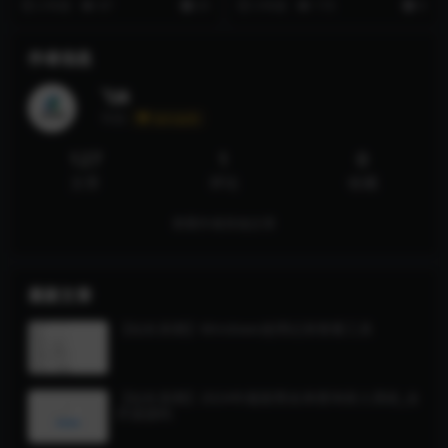
2 年前
67
25
3 年前
115
0
建了下。发现...
直接上传解压即可...
作者信息
飞妹
等级
永久会员
127
1
0
文章
评论
收藏
查看作者其他文章
最新文章
【站长亲测】Windows使用记录查看工具
【站长亲测】2024年最新黑名单查询录入系统_全
开源源码