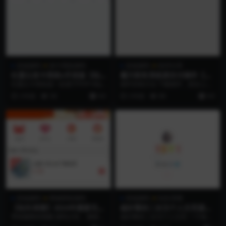
其他源码
发卡系统源码
其他源码
技术分享
红盟云发卡系统v开发版【站
魔方财务系统易支付插件【站
长亲测】
长亲测】
红盟云卡系统是一款基于PHP+MyS
插件安装方法 下载插件，然后上传
QL开发的虚拟商品在线售卖平台 ...
插件到这个目录下:/www/wwwroot/
3 年前
56
9.9
3 年前
80
9.9
id...
其他源码
商城系统源码
其他源码
站长亲测
【站长亲测】2024年最新无加
超好看的二次元个人主页源码
密 微商城程序源码+搭建视频
（单页）【站长亲测】
带搭建教程视频 源码介绍： 最新无
超好看的二次元个人主页 一个很好
加密 微商城程序源码 企业猫简单搭
看的源码，非常大气， 使用方法，