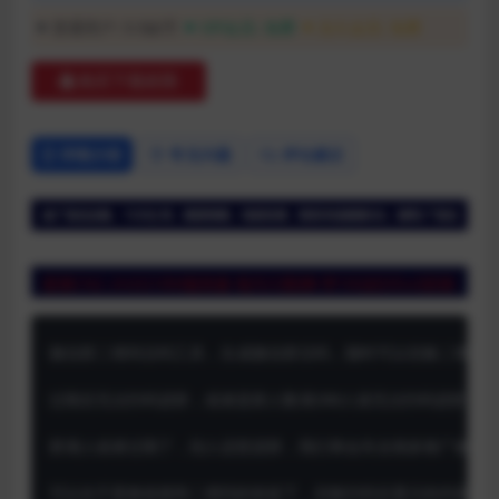
普通用户:
9.9妹币
VIP会员:
免费
永久会员:
免费
购买下载权限
详情介绍
常见问题
评论建议
微信群二维码活码工具，生成微信群活码，随时可以切换二维码！
过期后无法扫码进群，或者是群人数满200人就无法扫码进群，如
群满人或者过期了，别人还想进群，我们将会失去很多推广效果，
可以在不更换链接和二维码的前提下，切换扫码后显示的内容，