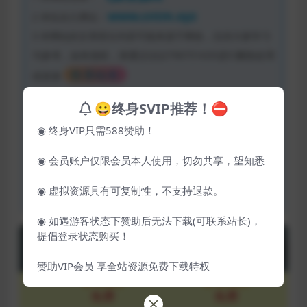
www.cntm.xyz
2 本站永久网址：
3 本网站的文章部分内容可能来源于网络，仅供大家学习
与参考，如有侵权，请通过QQ2790751635进行删除处理
联系站长
或直接
4 本站一切资源不代表本站立场，并不代表本站赞同其观
😀终身SVIP推荐！⛔
点和对其真实性负责。
◉ 终身VIP只需588赞助！
5 本站一律禁止以任何方式发布或转载任何违法的相关信
息，访客发现请向站长举报
◉ 会员账户仅限会员本人使用，切勿共享，望知悉
6 本站资源大多存储在云盘，如发现链接失效，请联系我
◉ 虚拟资源具有可复制性，不支持退款。
们我们会第一时间更新。
◉ 如遇游客状态下赞助后无法下载(可联系站长)，
提倡登录状态购买！
下载
9.9
妹币
赞助VIP会员 享全站资源免费下载特权
VIP会员
永久会员
免费
免费