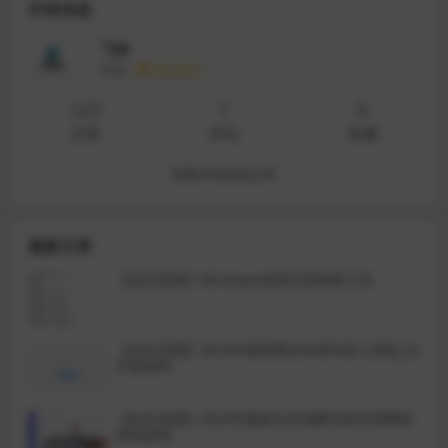
作者信息
飞妹
等级
永久会员
127
1
0
文章
评论
收藏
查看作者其他文章
最新文章
【站长亲测】Windows使用记录查看工具
【站长亲测】2024年最新黑名单查询录入系统_全
开源源码
【站长亲测】2024年最新全开源匿名留言墙网站
系统源码