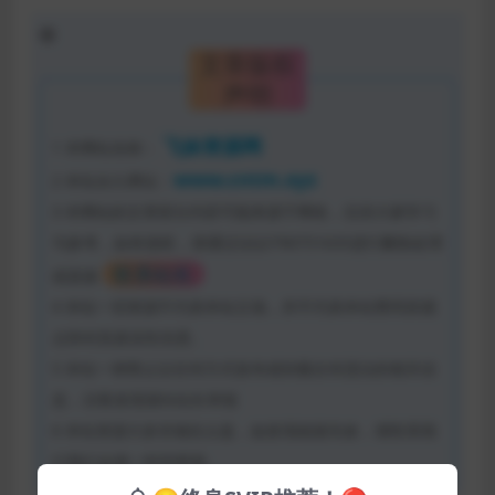
文章版权
声明
飞妹资源网
1 本网站名称：
www.cntm.xyz
2 本站永久网址：
3 本网站的文章部分内容可能来源于网络，仅供大家学习
与参考，如有侵权，请通过QQ2790751635进行删除处理
联系站长
或直接
4 本站一切资源不代表本站立场，并不代表本站赞同其观
点和对其真实性负责。
5 本站一律禁止以任何方式发布或转载任何违法的相关信
息，访客发现请向站长举报
6 本站资源大多存储在云盘，如发现链接失效，请联系我
们我们会第一时间更新。