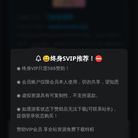
声明
飞妹资源网
1 本网站名称：
www.cntm.xyz
2 本站永久网址：
3 本网站的文章部分内容可能来源于网络，仅供大家学习
与参考，如有侵权，请通过QQ2790751635进行删除处理
联系站长
或直接
😀终身SVIP推荐！⛔
4 本站一切资源不代表本站立场，并不代表本站赞同其观
◉ 终身VIP只需588赞助！
点和对其真实性负责。
5 本站一律禁止以任何方式发布或转载任何违法的相关信
◉ 会员账户仅限会员本人使用，切勿共享，望知悉
息，访客发现请向站长举报
◉ 虚拟资源具有可复制性，不支持退款。
6 本站资源大多存储在云盘，如发现链接失效，请联系我
们我们会第一时间更新。
◉ 如遇游客状态下赞助后无法下载(可联系站长)，
提倡登录状态购买！
下载
9.9
赞助VIP会员 享全站资源免费下载特权
妹币