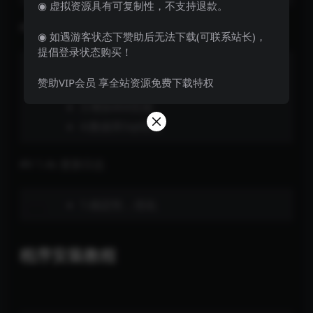
◉ 虚拟资源具有可复制性，不支持退款。
#V 1.4s2 更新日志
◉ 如遇游客状态下赞助后无法下载(可联系站长)，
提倡登录状态购买！
1.稳定性，优化
赞助VIP会员 享全站资源免费下载特权
2.修复反馈的bug
3.增加404页面
4.数据库Sql优化
#V 1.4s 更新日志
1.稳定性，优化
程序安装教程