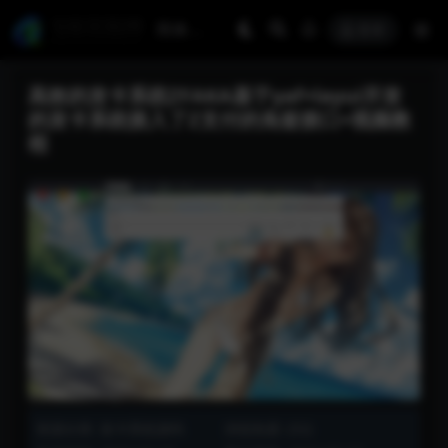
登录
高效的发卡系统ZFAKA基于yaf+layui开发
的发卡系统接入了Z支付的免签接口+视频教
程
资源分类:
发卡系统源码
浏览热度: (52)