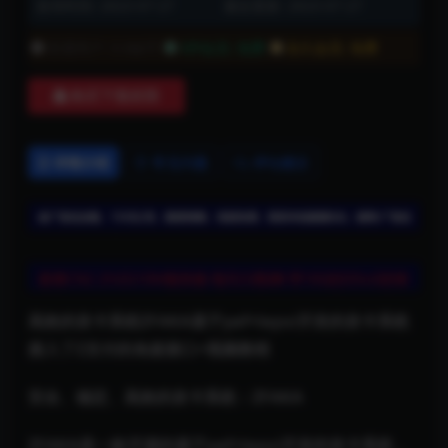
发布时间: 2023-07-27
最近更新: 2023-07-27
普通用户:
9.9妹币
VIP会员:
免费
永久会员:
免费
购买下载权限
详情介绍
常见问题
评论建议
高效的发卡系统ZFAKA基于yaf+layui开发的发卡系统
接入了Z支付的免签接口+视频教程
安全、稳定、高效的发卡系统：ZFAKA
ZFAKA是一款开源的基于yaf+layui开发的发卡系统，