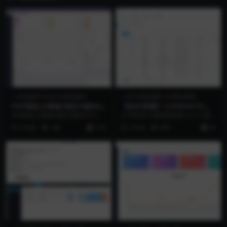
其他源码
发卡系统源码
发卡系统源码
网站源码
PHP彩虹云商城 彩虹代刷V6.
【站长亲测】CCPROXY卡密
9.0免授权【带安装教程】
管理系统 – 生成卡密、激活、
PHP彩虹云商城 彩虹代刷V6.9.0免
CCPROXY卡密管理系统 V1.5.2 更
用户在线管理、Socket通讯、
授权纯净完整版 详情：彩虹云商城
新日志 更新了卡密时长类型 更新了
3 年前
108
19.9
3 年前
848
28
全开源【带安装说明】
源码/最...
域...