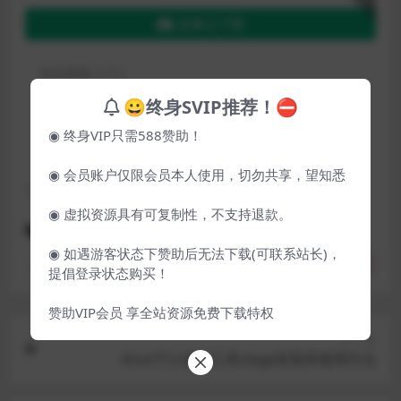
蓝奏云下载
包含资源:
(1个)
😀终身SVIP推荐！⛔
最近更新:
2023-09-15
◉ 终身VIP只需588赞助！
累计销量:
10
◉ 会员账户仅限会员本人使用，切勿共享，望知悉
下载遇到问题？可联系客服或反馈 QQ客服：2790751635
◉ 虚拟资源具有可复制性，不支持退款。
Notepad++
文本编辑器
◉ 如遇游客状态下赞助后无法下载(可联系站长)，
飞妹
分享
收藏
点赞(
0
)
提倡登录状态购买！
赞助VIP会员 享全站资源免费下载特权
上一篇
linux下cc发包工具siege安装和使用方法