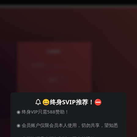
😀终身SVIP推荐！⛔
◉ 终身VIP只需588赞助！
◉ 会员账户仅限会员本人使用，切勿共享，望知悉