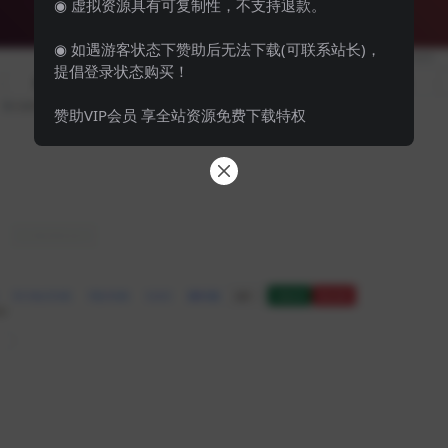
◉ 虚拟资源具有可复制性，不支持退款。
◉ 如遇游客状态下赞助后无法下载(可联系站长)，
提倡登录状态购买！
赞助VIP会员 享全站资源免费下载特权