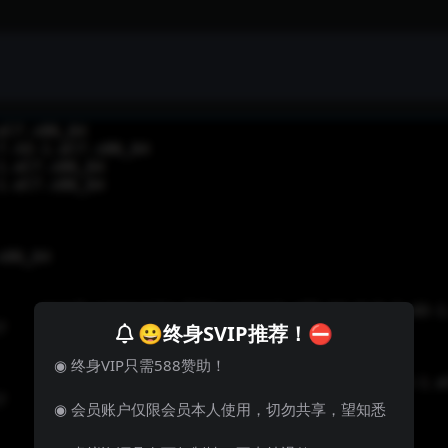
😀终身SVIP推荐！⛔
◉ 终身VIP只需588赞助！
◉ 会员账户仅限会员本人使用，切勿共享，望知悉