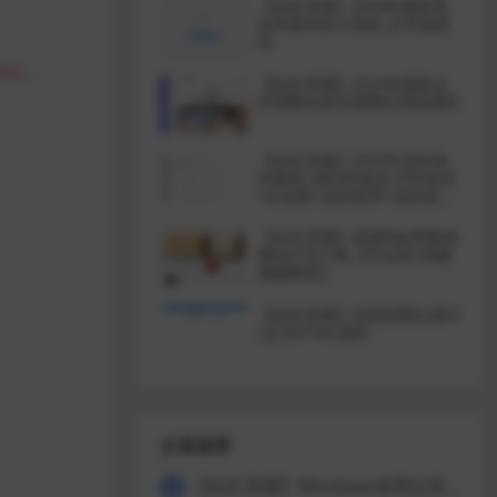
【站长亲测】2024年最新黑
名单查询录入系统_全开源源
码
，
012
【站长亲测】2024年最新全
开源匿名留言墙网站系统源码
【站长亲测】2025年远控免
杀教程+源代码免杀+EXE免杀
+白加黑+远控程序+远控改界
面和功能添加【小白可学】
【站长亲测】某源码站带数据
整站打包下载【可运营+搭建
视频教程】
【站长亲测】在线免费生成SS
L证书HTML源码
文章推荐
【站长亲测】Windows使用记录查看工具
1