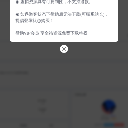
◉ 虚拟资源具有可复制性，不支持退款。
◉ 如遇游客状态下赞助后无法下载(可联系站长)，
提倡登录状态购买！
赞助VIP会员 享全站资源免费下载特权