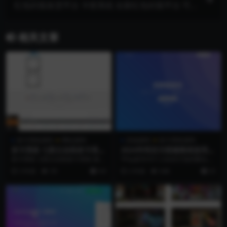
红包封面发货平台 卡密系统 全新红包封面平台 可
搭建分站 独立后台的源码
相关文章
发卡系统源码
网站源码
其他源码
发卡系统源码
发卡系统 七彩云自助发卡系统
2024年码支付搭建教程使用源
基于PHP+MySQL
支付程序+搭建教程【站长亲
发卡系统 七彩云自助发卡系统 基于
YPay是专为个人站长打造的聚合免
测】
PHP+MySQL 效果截图：
签系统，拥有卓越的性能和丰富的
3 年前
59
9.9
2 年前
646
25
功能。它采用全新...