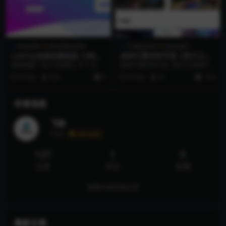
其他源码
商城系统源码
手游服务端
游戏源码
LeePay免授权最新版 三网免
战神引擎传奇手游【焚天之怒
挂免签支付源码
第16季】最新整理Win半手工
源码搭建 1.这个也是我二开一点，
战神引擎传奇手游【焚天之怒第16
服务端+充值后台
也就加了个首页模板 搭建环境 PHP
季】最新整理Win半手工服务端+充
3 年前
234
0
3 年前
21
19.9
7.0 ...
值后台 &nb...
作者信息
飞妹
等级
永久会员
127
1
0
文章
评论
收藏
查看作者其他文章
最新文章