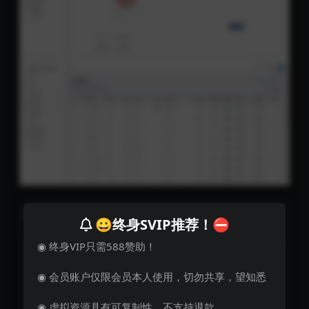
😀终身SVIP推荐！⛔
文章版权
◉ 终身VIP只需588赞助！
声明
◉ 会员账户仅限会员本人使用，切勿共享，望知悉
飞妹资源网
1 本网站名称：
www.cntm.xyz
2 本站永久网址：
◉ 虚拟资源具有可复制性，不支持退款。