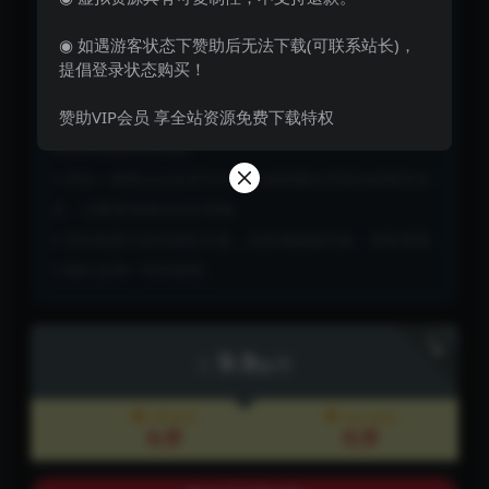
3 本网站的文章部分内容可能来源于网络，仅供大家学习
◉ 如遇游客状态下赞助后无法下载(可联系站长)，
与参考，如有侵权，请通过QQ2790751635进行删除处理
提倡登录状态购买！
联系站长
或直接
赞助VIP会员 享全站资源免费下载特权
4 本站一切资源不代表本站立场，并不代表本站赞同其观
点和对其真实性负责。
5 本站一律禁止以任何方式发布或转载任何违法的相关信
息，访客发现请向站长举报
6 本站资源大多存储在云盘，如发现链接失效，请联系我
们我们会第一时间更新。
下载
9.9
妹币
VIP会员
永久会员
免费
免费