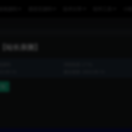
游戏源码
易语言源码
技术分享
软件工具
小
【站长亲测】
他源码
浏览热度: (115)
3-09-14
最近更新: 2023-09-14
下载