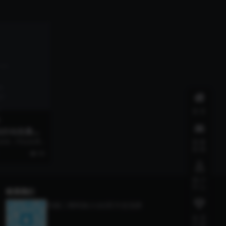
首页
站扒站批量下
上自动（可以在用
我要
执行，...
投稿
95
用户
中心
联系我们
扫描二维码加入QQ官方交流群
会员
介绍