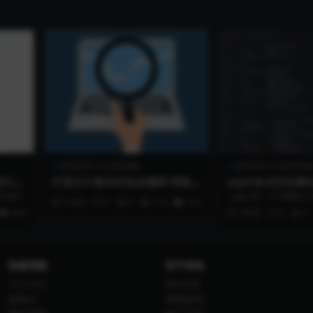
技术分享
站长亲测
技术分享
站长亲测
源代
打造永不被杀的免杀捆绑 带教程
wget命令扒站整
视频【站长亲测】
载【站长亲测】
开发的
wget 是一个从网络
3 年前
0
0
119
19.9
程 第一
户退出系统的之后在后台
29.9
3 年前
0
0
快速导航
关于本站
个人中心
VIP介绍
标签云
客服咨询