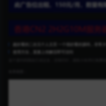
超好看的
二次元个人主页
一个很好看的
源码
，非常
使用方法，直接上传解压即可访问
这个源代码我自己试过去，没有ESO，就给小伙伴们免费
效果截图：