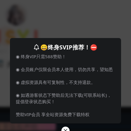
😀终身SVIP推荐！⛔
◉ 终身VIP只需588赞助！
◉ 会员账户仅限会员本人使用，切勿共享，望知悉
◉ 虚拟资源具有可复制性，不支持退款。
◉ 如遇游客状态下赞助后无法下载(可联系站长)，
提倡登录状态购买！
赞助VIP会员 享全站资源免费下载特权
文章版权声明