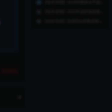
【站长亲测】2024年最新全开源匿名留言墙网站系统源码
4
【站长亲测】2025年远控免杀教程+源代码免杀+EXE免杀+白加黑+远控程序+远控改界面和功能添加【小白可学】
5
【站长亲测】某源码站带数据整站打包下载【可运营+搭建视频教程】
6
点赞(
0
)