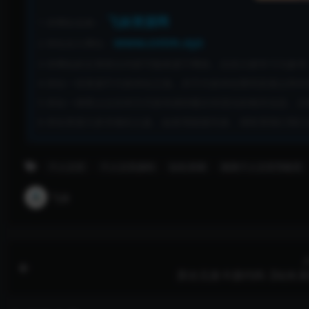
飞妹资源网
1 本网站名称：
www.cntm.xyz
2 本站永久网址：
3 本网站的文章部分内容可能来源于网络，仅供大家学习与参考，
4 本站一切资源不代表本站立场，并不代表本站赞同其观点和
5 本站一律禁止以任何方式发布或转载任何违法的相关信息，
6 本站资源大多存储在云盘，如发现链接失效，请联系我们我
个人主页
个人主页源码
站长亲测
精美个人主页导航页
飞妹
异次元发卡源代码【站长亲