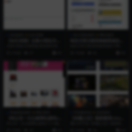
其他源码
站长亲测
发卡系统源码
网站源码
【站长亲测】全新UI彩虹外链
​响应式简洁精美购物商城发卡
网盘系统源码/前后端美化模
网站PHP源码分享 【带安装教
全新UI彩虹外链网盘系统源码/前后
响应式简洁精美购物商城发卡网站P
板/整站
程】
端美化模板/整站+模版文件 彩虹外
HP源码分享 带安装说明 简洁精
2 年前
27
9.9
3 年前
42
9.9
链网盘美化模...
美...
商城系统源码
网站源码
手游服务端
游戏源码
【特云宝一元云购网站源码v1.
【神魔之征】最新整理Linux
0】 仿1元云购系统+1元夺宝
手工服务端+GM授权后台+安
特云宝一元云购网站源码v1.0 H版P
魔幻3D手游【神魔之征】最新整理
源码+完美运营【带安装教
卓苹果双端
C电脑版 手机WAP版 微信版 安卓A
Linux手工服务端+GM授权后台+安
3 年前
43
9.9
3 年前
34
9.9