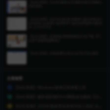
【站长亲测】2024年最新全开源匿名留言墙网站
系统源码
【站长亲测】2025年远控免杀教程+源代码免杀+
EXE免杀+白加黑+远控程序+远控改界面和功能添
加【小白可学】
【站长亲测】某源码站带数据整站打包下载【可
运营+搭建视频教程】
【站长亲测】在线免费生成SSL证书HTML源码
文章推荐
【站长亲测】Windows使用记录查看工具
1
【站长亲测】服务器防御DDoS网络攻击教程【付费教程+持续更新中~】
2
【站长亲测】2024年最新黑名单查询录入系统_全开源源码
3