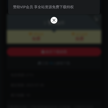
们我们会第一时间更新。
赞助VIP会员 享全站资源免费下载特权
下载
9.9
妹币
VIP会员
永久会员
免费
免费
购买下载权限
已有
10
人解锁下载
包含资源:
(1个)
最近更新:
2023-07-30
累计销量:
10
下载遇到问题？可联系客服或反馈 QQ客服：2790751635