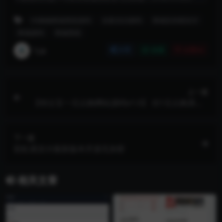
H5购物商城系统源码
全新2023源码
商城支持易支付
商城源码
商城系统
飞妹
分享
收藏
点赞(
0
)
上一篇
【特云宝一元云购网站源码v1.0】 仿1元云购系统+
1元夺宝源码+完美运营【带安装教程】
下一篇
彩虹易支付最新版本开源无加密
相关文章