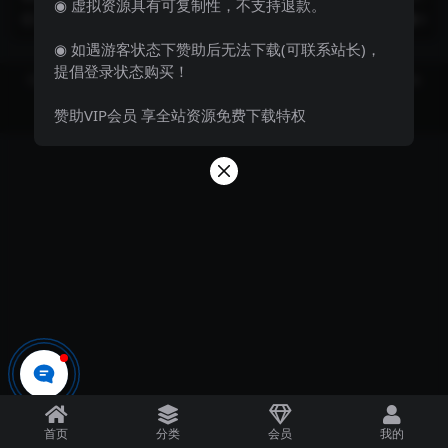
◉ 虚拟资源具有可复制性，不支持退款。
便捷实用的电脑图标提取器，界面
ToIco)是一款自用的图片转Ico...
3 年前
336
0
3 年前
44
0
简洁明了，并操作极...
◉ 如遇游客状态下赞助后无法下载(可联系站长)，
提倡登录状态购买！
Copyright © 2023
飞妹资源网-国内外优质资源分享站 Theme
- All rights
reserved
赞助VIP会员 享全站资源免费下载特权
京ICP备0000000号-1
京公网安备 00000000
首页
分类
会员
我的