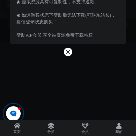
◉ 虚拟资源具有可复制性，不支持退款。
看的源码，非常大气， 使用方法，
3 年前
116
0
直接上传解压即可...
◉ 如遇游客状态下赞助后无法下载(可联系站长)，
提倡登录状态购买！
Copyright © 2023
飞妹资源网-国内外优质资源分享站 Theme
- All rights
reserved
赞助VIP会员 享全站资源免费下载特权
京ICP备0000000号-1
京公网安备 00000000
首页
分类
会员
我的