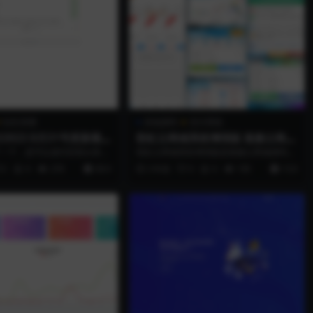
站长亲测
其他源码
支付系统
023 8月31号更新最
彩虹云商城系统增强版 孤傲云商城
站长亲测】
源码的史诗级升级
一下，是可以成功安装出来的
彩虹云商城系统增强版是孤傲云商城源码的
hp7.2 mysql...
史诗级升级，具备更多功能和优化的性能。
0
0
278
39.9
3 年前
0
0
195
15.9
该版...