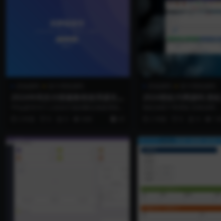
其他源码
发卡系统源码
其他源码
发卡系统源码
2024年码支付搭建教程使用源支付
2024彩虹代网源码 彩
程序+搭建教程【站长亲测】
系统V6.9破解版【站长
YPay是专为个人站长打造的聚合免签系统，
彩虹自助下单系统 安装说明：
拥有卓越的性能和丰富的功能。它采用全
后直接访问即可根据提示安装。 P
2 年前
0
0
646
25
2 年前
0
0
14
新...