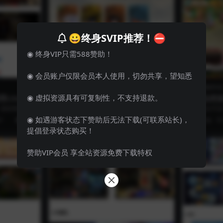
😀终身SVIP推荐！⛔
◉ 终身VIP只需588赞助！
◉ 会员账户仅限会员本人使用，切勿共享，望知悉
手游服务端
游戏源码
手游服务端
◉ 虚拟资源具有可复制性，不支持退款。
Linux手
[手游] 亲测 【山海奇幻录】+视频
【精品西
传奇手游
架设教程+服务端+客户端+GM后
理Win半
新整理Linu
[手游] 亲测 【山海奇幻录】+视频架设教程
大话回合手游
台+炫酷画风【带安装教程】
端+JAVA
载研...
+服务端+客户端+GM后台+炫酷画风...
新整理Win半
◉ 如遇游客状态下赞助后无法下载(可联系站长)，
7
19.9
3 年前
0
0
113
19.9
3 年前
提倡登录状态购买！
赞助VIP会员 享全站资源免费下载特权