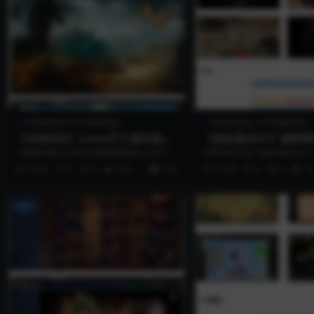
传奇服务端
手游服务端
传奇服务端
手游服务端
【沧海传世】Linux手工服务端
【怒斩屠龙H5】最新整理
+安卓苹果双端+物品后台传世手游
工服务端+GM后台经典
下载源码解压后即可观看视频教程 传世手游
经典传奇手游【怒斩屠龙H5】最
【带安装视频教程】
【带安装教程】
【沧海传世】Linux手工服务端+安卓苹...
x手工服务端+GM后台,喜欢的下
3 年前
0
0
104
19.9
3 年前
0
0
10