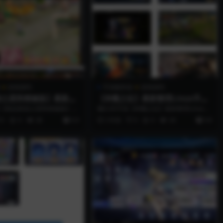
游戏源码
手游服务端
游戏源码
游之星阵精修版】最新整
【神魔之征】最新整理Linux手工
手工服务端+安卓苹果双
服务端+GM授权后台+安卓苹果双
【精品西游之星阵精修版】最
魔幻3D手游【神魔之征】最新整理Linux手
后台
端
手工服务端+安卓苹果双端+J...
工服务端+GM授权后台+安卓苹果双端...
0
0
28
9.9
3 年前
0
0
34
9.9