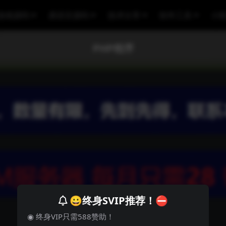
游戏源码
易语言源码
技术分享
软件工具
小
PHP程序
😀终身SVIP推荐！⛔
◉ 终身VIP只需588赞助！