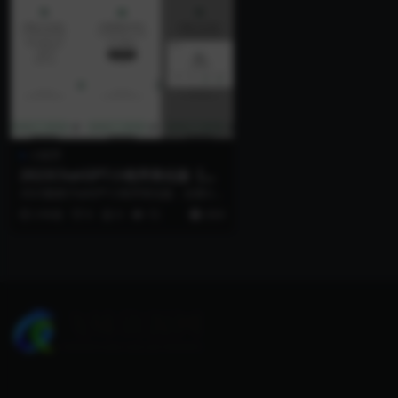
小程序
2023ChatGPT小程序美化版【带
安装教程视频】
2023最新ChatGPT小程序美化版：全新U
I，超快回复速度。 操作步骤： 1...
3 年前
0
0
72
29.9