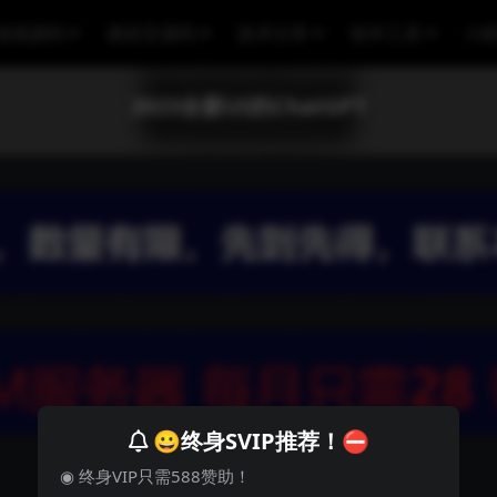
游戏源码
易语言源码
技术分享
软件工具
小
2023全新UI的ChatGPT
😀终身SVIP推荐！⛔
◉ 终身VIP只需588赞助！