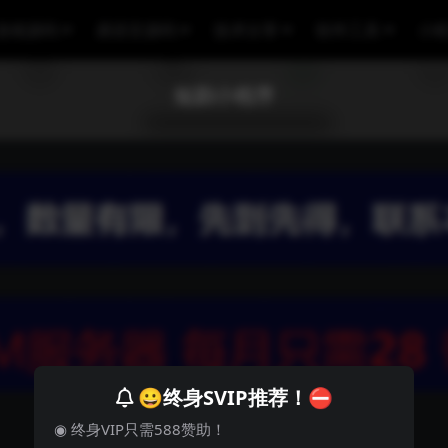
游戏源码
易语言源码
技术分享
软件工具
小
短剧小程序
😀终身SVIP推荐！⛔
◉ 终身VIP只需588赞助！