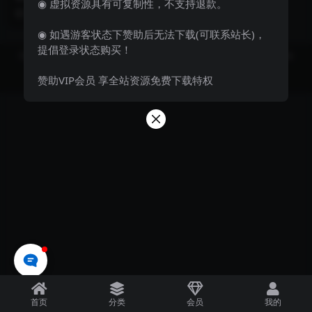
◉ 虚拟资源具有可复制性，不支持退款。
码已经进行了全面升级，新增了多
3 年前
15
9.9
项功能，并对现有功...
◉ 如遇游客状态下赞助后无法下载(可联系站长)，
提倡登录状态购买！
Copyright © 2023
飞妹资源网-国内外优质资源分享站 Theme
- All rights
reserved
赞助VIP会员 享全站资源免费下载特权
京ICP备0000000号-1
京公网安备 00000000
首页
分类
会员
我的