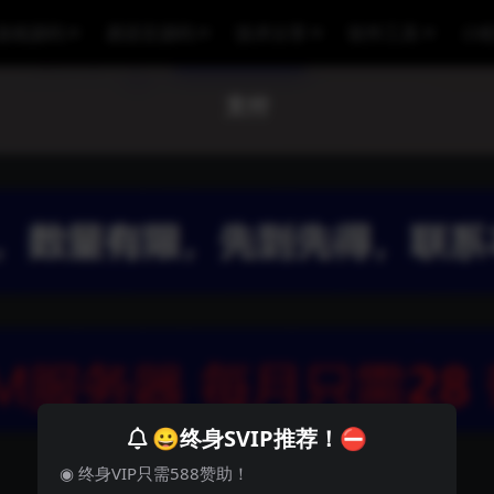
游戏源码
易语言源码
技术分享
软件工具
小
支付
😀终身SVIP推荐！⛔
◉ 终身VIP只需588赞助！