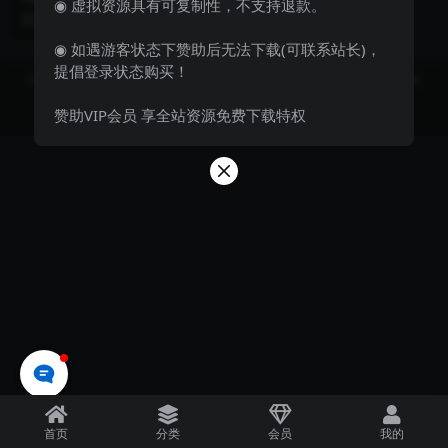
◉ 虚拟资源具有可复制性，不支持退款。
双端+运营后台+GM后台【带
路】最新整理Linux手工服务端+多
3 年前
18
19.9
安装教程】
区+安卓苹果双...
◉ 如遇游客状态下赞助后无法下载(可联系站长)，
提倡登录状态购买！
Copyright © 2023
飞妹资源网-国内外优质资源分享站 Theme
- All rights
reserved
赞助VIP会员 享全站资源免费下载特权
京ICP备0000000号-1
京公网安备 00000000
首页
分类
会员
我的