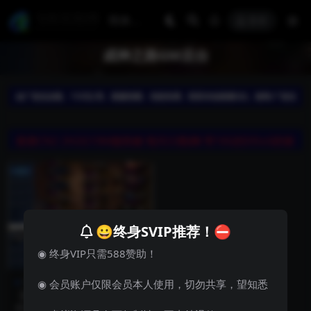
登录
成神之路GM后台
😀终身SVIP推荐！⛔
◉ 终身VIP只需588赞助！
手游服务端
游戏源码
◉ 会员账户仅限会员本人使用，切勿共享，望知悉
【回归大陆之成神之路】Linu
x手工服务端+多区+安卓苹果
横版闯关手游【回归大陆之成神之