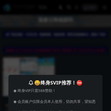
登录
孤傲云商城源码
😀终身SVIP推荐！⛔
◉ 终身VIP只需588赞助！
其他源码
支付系统
◉ 会员账户仅限会员本人使用，切勿共享，望知悉
彩虹云商城系统增强版 孤傲云
商城源码的史诗级升级
彩虹云商城系统增强版是孤傲云商