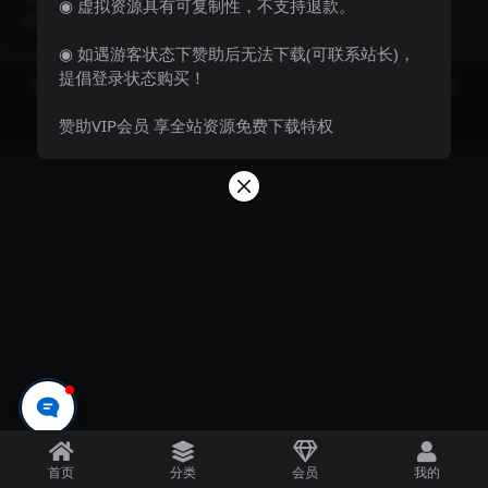
◉ 虚拟资源具有可复制性，不支持退款。
城源码的史诗级升级，具备更多功
3 年前
195
15.9
能和优化的性能。该版...
◉ 如遇游客状态下赞助后无法下载(可联系站长)，
提倡登录状态购买！
Copyright © 2023
飞妹资源网-国内外优质资源分享站 Theme
- All rights
reserved
赞助VIP会员 享全站资源免费下载特权
京ICP备0000000号-1
京公网安备 00000000
首页
分类
会员
我的