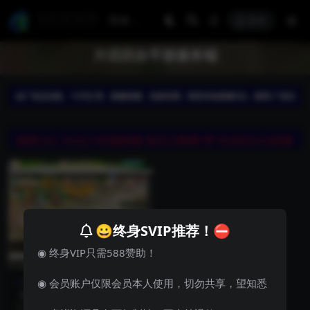
登录
大话回合手游服务端
😀终身SVIP推荐！⛔
◉ 终身VIP只需588赞助！
手游服务端
游戏源码
◉ 会员账户仅限会员本人使用，切勿共享，望知悉
【精品西游之星阵精修版】最
新整理Win半手工服务端+安
大话回合手游【精品西游之星阵精