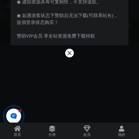
◉ 虚拟资源具有可复制性，不支持退款。
卓苹果双端+JAVA后台
修版】最新整理Win半手工服务端
3 年前
28
9.9
+安卓苹果双端+J...
◉ 如遇游客状态下赞助后无法下载(可联系站长)，
提倡登录状态购买！
Copyright © 2023
飞妹资源网-国内外优质资源分享站 Theme
- All rights
reserved
赞助VIP会员 享全站资源免费下载特权
京ICP备0000000号-1
京公网安备 00000000
首页
分类
会员
我的