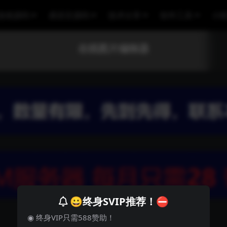
游戏源码
易语言源码
技术分享
软件工具
小
在线图片编辑器
😀终身SVIP推荐！⛔
◉ 终身VIP只需588赞助！