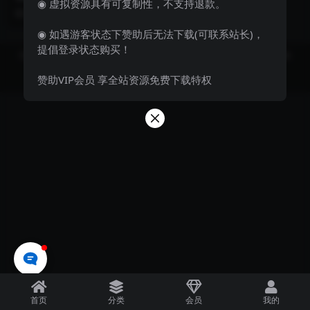
◉ 虚拟资源具有可复制性，不支持退款。
程】
进群搭建 最新无人直播变现玩法
2 年前
122
9.9
【全套源码 视...
◉ 如遇游客状态下赞助后无法下载(可联系站长)，
提倡登录状态购买！
Copyright © 2023
飞妹资源网-国内外优质资源分享站 Theme
- All rights
reserved
赞助VIP会员 享全站资源免费下载特权
京ICP备0000000号-1
京公网安备 00000000
首页
分类
会员
我的