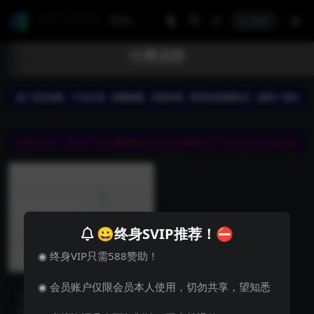
登录
付费进群
😀终身SVIP推荐！⛔
◉ 终身VIP只需588赞助！
其他源码
站长亲测
◉ 会员账户仅限会员本人使用，切勿共享，望知悉
【站长亲测】流量掘金付费进
群【全套源码+视频搭建教
源码介绍： 外面1800流量掘金付费